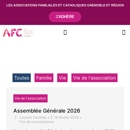
LES ASSOCIATIONS FAMILIALES ET CATHOLIQUES GRENOBLE ET RÉGION
J'ADHÈRE
Se connecter
Toutes
Famille
Vie
Vie de l'association
Vie de l'association
Assemblée Générale 2026
Laurent Gauthier
•
18 février 2026
•
Pas de commentaires